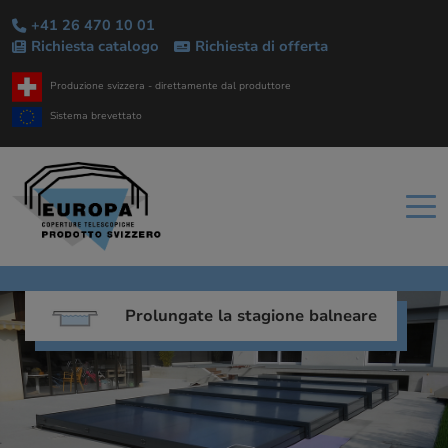
+41 26 470 10 01
Richiesta catalogo
Richiesta di offerta
Produzione svizzera - direttamente dal produttore
Sistema brevettato
Prolungate la stagione balneare