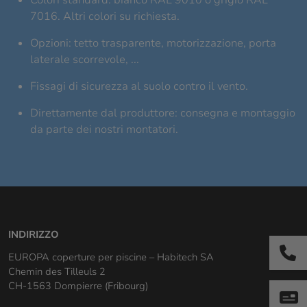
7016. Altri colori su richiesta.
Opzioni: tetto trasparente, motorizzazione, porta
laterale scorrevole, ...
Fissagi di sicurezza al suolo contro il vento.
Direttamente dal produttore: consegna e montaggio
da parte dei nostri montatori.
INDIRIZZO
EUROPA coperture per piscine – Habitech SA
Chemin des Tilleuls 2
CH-1563 Dompierre (Fribourg)