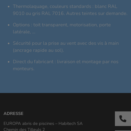
Thermolaquage, couleurs standards : blanc RAL
9010 ou gris RAL 7016. Autres teintes sur demande.
Options : toit transparent, motorisation, porte
latérale, …
Sécurité pour la prise au vent avec des vis à main
(ancrage rapide au sol).
Direct du fabricant : livraison et montage par nos
monteurs.
ADRESSE
EUROPA abris de piscines – Habitech SA
Chemin des Tilleuls 2