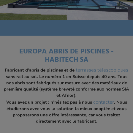
EUROPA ABRIS DE PISCINES -
HABITECH SA
terrasses télescopiques
Fabricant d’abris de piscines et de
sans rail au sol.
Le numéro 1 en Suisse depuis 40 ans
. Tous
nos abris sont fabriqués sur mesure avec des matériaux de
première qualité (système breveté conforme aux normes SIA
et Afnor).
contacter
Vous avez un projet : n’hésitez pas à nous
. Nous
étudierons avec vous la solution la mieux adaptée et vous
proposerons une offre intéressante, car vous traitez
directement avec le fabricant.