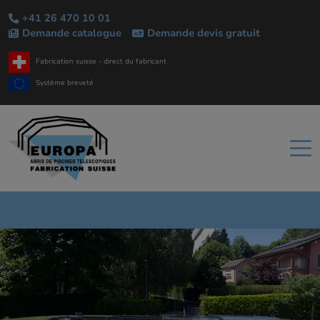
+41 26 470 10 01
Demande catalogue
Demande devis gratuit
Fabrication suisse - direct du fabricant
Système breveté