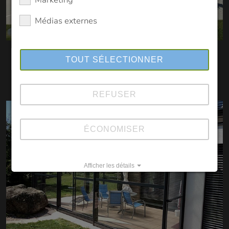
Médias externes
Haut Classic
TOUT SÉLECTIONNER
REFUSER
ÉCONOMISER
Afficher les détails
Imprint
Datapolicy
|