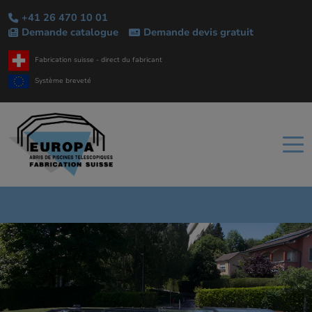
+41 26 470 10 01
Demande catalogue
Demande devis gratuit
Fabrication suisse - direct du fabricant
Système breveté