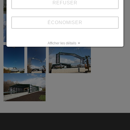
REFUSER
ÉCONOMISER
Afficher les détails
Imprint
Datapolicy
|